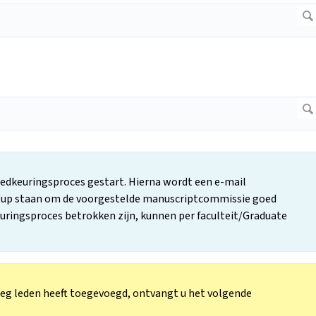
goedkeuringsproces gestart. Hierna wordt een e-mail
op-up staan om de voorgestelde manuscriptcommissie goed
keuringsproces betrokken zijn, kunnen per faculteit/Graduate
oeg leden heeft toegevoegd, ontvangt u het volgende